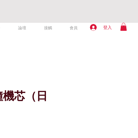
登入
於
論壇
接觸
會員
鐘機芯（日