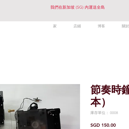
我們在新加坡 (SG) 內運送全島
家
店鋪
博客
關
節奏時
本）
庫存單位： 0008
價
SGD 150.00