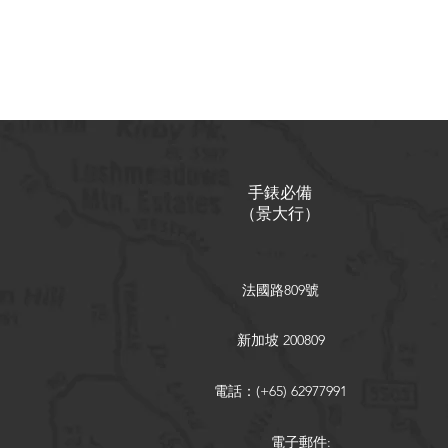
手錶必備
（
景大行
）
法國路809號
新加坡 200809
電話：(+65) 62977991
電子郵件: