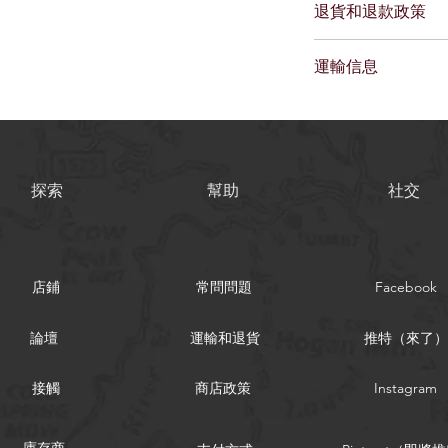
退貨和退款政策
方，例如尺碼、材料
的空間，可以寫出該
我是退貨和退款政策
該產品中受益。
運輸信息
客戶知道如果他們對
款或換貨政策是建立
我是運輸政策。我是
法。
的更多信息的好地方
是建立信任並讓您的
買的好方法。
探索
幫助
社交
店鋪
常問問題
Facebook
論壇
運輸和退貨
推特（來了）
接觸
商店政策
Instagram