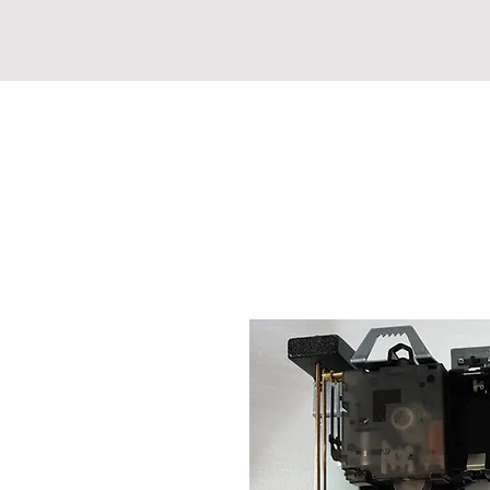
Watches Essential
（景大行）