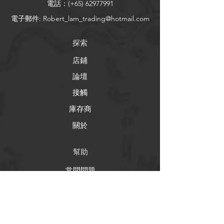
電話：(+65)
62977991
電子郵件:
Robert_lam_trading@hotmail.com
探索
店鋪
論壇
接觸
庫存商
關於
幫助
常問問題
運輸和退貨
商店政策
支付方式