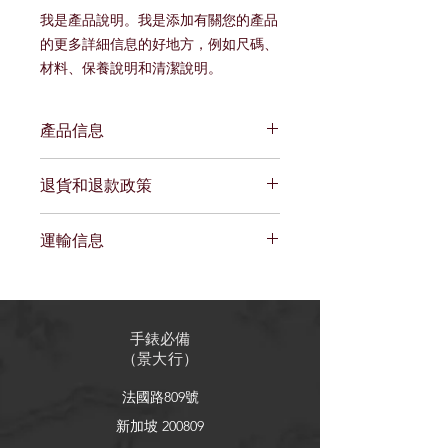
我是產品說明。我是添加有關您的產品
的更多詳細信息的好地方，例如尺碼、
材料、保養說明和清潔說明。
產品信息
我是產品詳情。我是添加有關您的產品
退貨和退款政策
的更多信息的好地方，例如尺碼、材
料、保養和清潔說明。這也是一個很好
我是退貨和退款政策。我是一個很好的
的空間，可以寫出該產品的特殊之處以
運輸信息
地方，可以讓您的客戶知道如果他們對
及您的客戶如何從該產品中受益。
購買不滿意該怎麼辦。制定簡單的退款
我是運輸政策。我是添加有關您的運輸
或換貨政策是建立信任並讓您的客戶放
方式、包裝和成本的更多信息的好地
心購買的好方法。
方。提供有關您的運輸政策的簡單信息
手錶必備
是建立信任並讓您的客戶放心他們可以
（
景大行
）
放心地從您那裡購買的好方法。
法國路809號
新加坡 200809