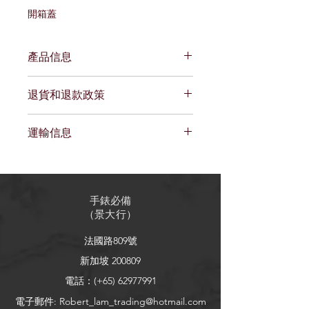
開箱蓋
產品信息
我是產品詳情。我是添加有關您的產品
退貨和退款政策
的更多信息的好地方，例如尺碼、材
料、保養和清潔說明。這也是一個很好
我是退貨和退款政策。我是一個很好的
的空間，可以寫出該產品的特殊之處以
運輸信息
地方，可以讓您的客戶知道如果他們對
及您的客戶如何從該產品中受益。
購買不滿意該怎麼辦。制定簡單的退款
我是運輸政策。我是添加有關您的運輸
或換貨政策是建立信任並讓您的客戶放
方式、包裝和成本的更多信息的好地
心購買的好方法。
方。提供有關您的運輸政策的簡單信息
手錶必備
是建立信任並讓您的客戶放心他們可以
（
景大行
）
放心地從您那裡購買的好方法。
法國路809號
新加坡 200809
電話：(+65)
62977991
電子郵件:
Robert_lam_trading@hotmail.com